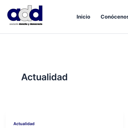
Ir
al
Inicio
Conóceno
contenido
Actualidad
Actualidad