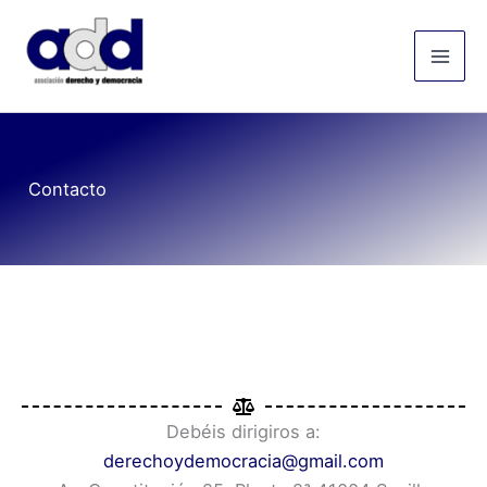
Ir
Mai
al
Men
contenido
Contacto
Debéis dirigiros a:
derechoydemocracia@gmail.com