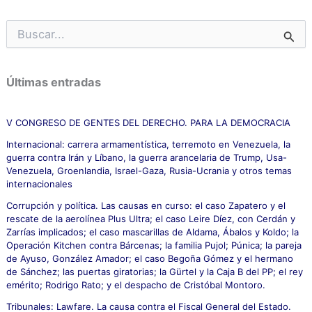
B
u
s
c
Últimas entradas
a
r
p
V CONGRESO DE GENTES DEL DERECHO. PARA LA DEMOCRACIA
o
Internacional: carrera armamentística, terremoto en Venezuela, la
r
guerra contra Irán y Líbano, la guerra arancelaria de Trump, Usa-
:
Venezuela, Groenlandia, Israel-Gaza, Rusia-Ucrania y otros temas
internacionales
Corrupción y política. Las causas en curso: el caso Zapatero y el
rescate de la aerolínea Plus Ultra; el caso Leire Díez, con Cerdán y
Zarrías implicados; el caso mascarillas de Aldama, Ábalos y Koldo; la
Operación Kitchen contra Bárcenas; la familia Pujol; Púnica; la pareja
de Ayuso, González Amador; el caso Begoña Gómez y el hermano
de Sánchez; las puertas giratorias; la Gürtel y la Caja B del PP; el rey
emérito; Rodrigo Rato; y el despacho de Cristóbal Montoro.
Tribunales: Lawfare. La causa contra el Fiscal General del Estado.