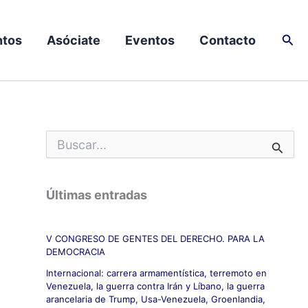
Busc
tos
Asóciate
Eventos
Contacto
B
u
s
c
Últimas entradas
a
r
p
V CONGRESO DE GENTES DEL DERECHO. PARA LA
o
DEMOCRACIA
r
:
Internacional: carrera armamentística, terremoto en
Venezuela, la guerra contra Irán y Líbano, la guerra
arancelaria de Trump, Usa-Venezuela, Groenlandia,