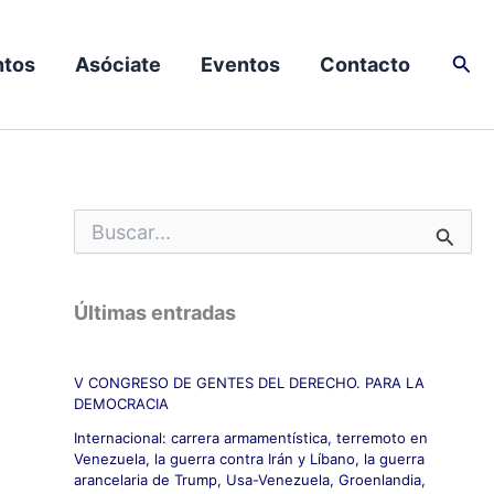
Busc
tos
Asóciate
Eventos
Contacto
B
u
s
c
Últimas entradas
a
r
p
V CONGRESO DE GENTES DEL DERECHO. PARA LA
o
DEMOCRACIA
r
:
Internacional: carrera armamentística, terremoto en
Venezuela, la guerra contra Irán y Líbano, la guerra
arancelaria de Trump, Usa-Venezuela, Groenlandia,