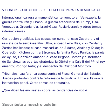
r
p
V CONGRESO DE GENTES DEL DERECHO. PARA LA DEMOCRACIA
o
Internacional: carrera armamentística, terremoto en Venezuela, la
r
guerra contra Irán y Líbano, la guerra arancelaria de Trump, Usa-
:
Venezuela, Groenlandia, Israel-Gaza, Rusia-Ucrania y otros temas
internacionales
Corrupción y política. Las causas en curso: el caso Zapatero y el
rescate de la aerolínea Plus Ultra; el caso Leire Díez, con Cerdán y
Zarrías implicados; el caso mascarillas de Aldama, Ábalos y Koldo; la
Operación Kitchen contra Bárcenas; la familia Pujol; Púnica; la pareja
de Ayuso, González Amador; el caso Begoña Gómez y el hermano
de Sánchez; las puertas giratorias; la Gürtel y la Caja B del PP; el rey
emérito; Rodrigo Rato; y el despacho de Cristóbal Montoro.
Tribunales: Lawfare. La causa contra el Fiscal General del Estado.
Jueces protestan contra la reforma de la Justicia. El fiscal llevará la
instrucción penal. Otros temas de tribunales.
¿Qué dicen las encuestas sobre las tendencias de voto?
Suscríbete a nuestro boletín