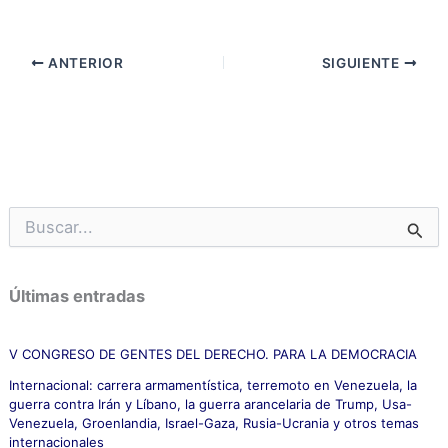
ANTERIOR
SIGUIENTE
B
u
s
c
Últimas entradas
a
r
p
V CONGRESO DE GENTES DEL DERECHO. PARA LA DEMOCRACIA
o
Internacional: carrera armamentística, terremoto en Venezuela, la
r
guerra contra Irán y Líbano, la guerra arancelaria de Trump, Usa-
:
Venezuela, Groenlandia, Israel-Gaza, Rusia-Ucrania y otros temas
internacionales