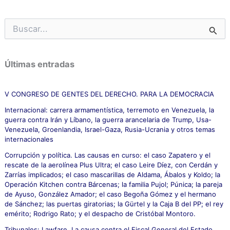
B
u
s
c
Últimas entradas
a
r
p
V CONGRESO DE GENTES DEL DERECHO. PARA LA DEMOCRACIA
o
Internacional: carrera armamentística, terremoto en Venezuela, la
r
guerra contra Irán y Líbano, la guerra arancelaria de Trump, Usa-
:
Venezuela, Groenlandia, Israel-Gaza, Rusia-Ucrania y otros temas
internacionales
Corrupción y política. Las causas en curso: el caso Zapatero y el
rescate de la aerolínea Plus Ultra; el caso Leire Díez, con Cerdán y
Zarrías implicados; el caso mascarillas de Aldama, Ábalos y Koldo; la
Operación Kitchen contra Bárcenas; la familia Pujol; Púnica; la pareja
de Ayuso, González Amador; el caso Begoña Gómez y el hermano
de Sánchez; las puertas giratorias; la Gürtel y la Caja B del PP; el rey
emérito; Rodrigo Rato; y el despacho de Cristóbal Montoro.
Tribunales: Lawfare. La causa contra el Fiscal General del Estado.