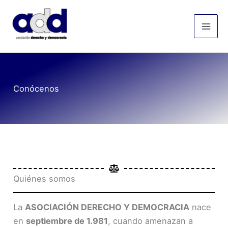
Ir
Mai
al
Men
contenido
Conócenos
Quiénes somos
La
ASOCIACIÓN DERECHO Y DEMOCRACIA
nace
en
septiembre de 1.981
, cuando amenazan a