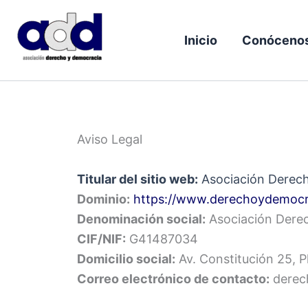
Ir
al
Inicio
Conóceno
contenido
Aviso Legal
Titular del sitio web:
Asociación Derec
Dominio:
https://www.derechoydemocr
Denominación social:
Asociación Dere
CIF/NIF:
G41487034
Domicilio social:
Av. Constitución 25, P
Correo electrónico de contacto:
derec