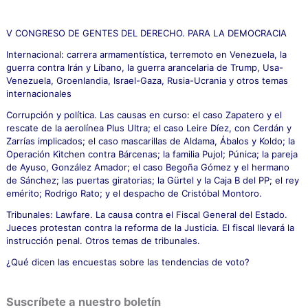
a
r
p
V CONGRESO DE GENTES DEL DERECHO. PARA LA DEMOCRACIA
o
Internacional: carrera armamentística, terremoto en Venezuela, la
r
guerra contra Irán y Líbano, la guerra arancelaria de Trump, Usa-
:
Venezuela, Groenlandia, Israel-Gaza, Rusia-Ucrania y otros temas
internacionales
Corrupción y política. Las causas en curso: el caso Zapatero y el
rescate de la aerolínea Plus Ultra; el caso Leire Díez, con Cerdán y
Zarrías implicados; el caso mascarillas de Aldama, Ábalos y Koldo; la
Operación Kitchen contra Bárcenas; la familia Pujol; Púnica; la pareja
de Ayuso, González Amador; el caso Begoña Gómez y el hermano
de Sánchez; las puertas giratorias; la Gürtel y la Caja B del PP; el rey
emérito; Rodrigo Rato; y el despacho de Cristóbal Montoro.
Tribunales: Lawfare. La causa contra el Fiscal General del Estado.
Jueces protestan contra la reforma de la Justicia. El fiscal llevará la
instrucción penal. Otros temas de tribunales.
¿Qué dicen las encuestas sobre las tendencias de voto?
Suscríbete a nuestro boletín