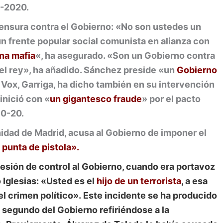
1-2020.
ensura contra el Gobierno: «No son ustedes un
n frente popular social comunista en alianza con
na mafia
«, ha asegurado. «Son un Gobierno contra
a el rey», ha añadido. Sánchez preside «un
Gobierno
e Vox, Garriga, ha dicho también en su intervención
 inició con «
un gigantesco fraude
» por el pacto
10-20.
idad de Madrid, acusa al Gobierno de imponer el
 punta de pistola».
sesión de control al Gobierno, cuando era portavoz
o Iglesias: «Usted es el
hijo de un terrorista
, a esa
el crimen político». Este incidente se ha producido
e segundo del Gobierno refiriéndose a la