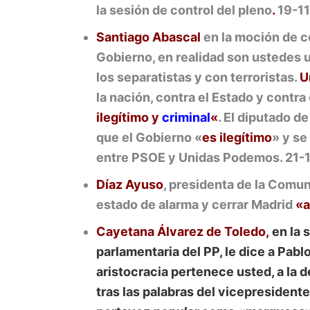
la sesión de control del pleno
.
19-1
Santiago Abascal
en la moción de c
Gobierno, en realidad son ustedes u
los separatistas y con terroristas.
U
la nación, contra el Estado y contr
ilegítimo y
criminal
«
. El diputado d
que el Gobierno «
es ilegítimo
» y se
entre PSOE y Unidas Podemos. 21-
Díaz Ayuso
, presidenta de la Comun
estado de alarma y cerrar Madrid
«a
Cayetana Álvarez de Toledo,
en la 
parlamentaria del PP, le dice a Pabl
aristocracia pertenece usted, a la d
tras las palabras del vicepresident