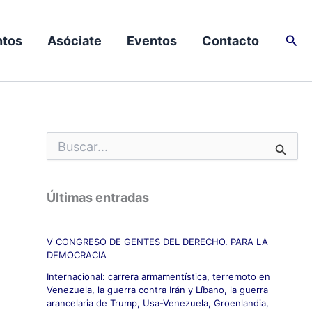
Busc
tos
Asóciate
Eventos
Contacto
B
u
s
c
Últimas entradas
a
r
p
V CONGRESO DE GENTES DEL DERECHO. PARA LA
o
DEMOCRACIA
r
:
Internacional: carrera armamentística, terremoto en
Venezuela, la guerra contra Irán y Líbano, la guerra
arancelaria de Trump, Usa-Venezuela, Groenlandia,