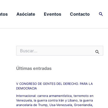
Busc
tos
Asóciate
Eventos
Contacto
B
u
s
c
Últimas entradas
a
r
p
V CONGRESO DE GENTES DEL DERECHO. PARA LA
o
DEMOCRACIA
r
:
Internacional: carrera armamentística, terremoto en
Venezuela, la guerra contra Irán y Líbano, la guerra
arancelaria de Trump, Usa-Venezuela, Groenlandia,