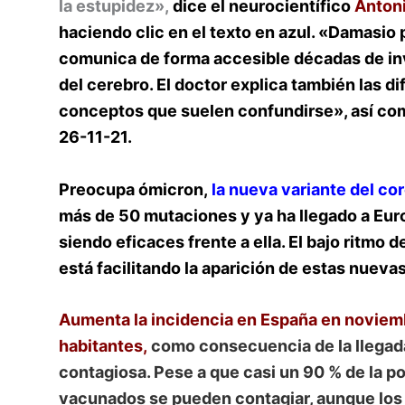
la estupidez»,
dice el neurocientífico
Anton
haciendo clic en el texto en azul. «Damasio
comunica de forma accesible décadas de in
del cerebro. El doctor explica también las d
conceptos que suelen confundirse», así como
26-11-21.
Preocupa ómicron,
l
a nueva variante del co
más de 50 mutaciones
y ya ha llegado a Eur
siendo eficaces frente a ella. El bajo ritmo
está facilitando la aparición de estas nuevas
Aumenta la incidencia en España en noviemb
habitantes,
como consecuencia de la llegada d
contagiosa. Pese a que casi un 90 % de la p
vacunados se pueden contagiar, aunque los 