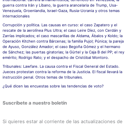
r
guerra contra Irán y Líbano, la guerra arancelaria de Trump, Usa-
:
Venezuela, Groenlandia, Israel-Gaza, Rusia-Ucrania y otros temas
internacionales
Corrupción y política. Las causas en curso: el caso Zapatero y el
rescate de la aerolínea Plus Ultra; el caso Leire Díez, con Cerdán y
Zarrías implicados; el caso mascarillas de Aldama, Ábalos y Koldo; la
Operación Kitchen contra Bárcenas; la familia Pujol; Púnica; la pareja
de Ayuso, González Amador; el caso Begoña Gómez y el hermano
de Sánchez; las puertas giratorias; la Gürtel y la Caja B del PP; el rey
emérito; Rodrigo Rato; y el despacho de Cristóbal Montoro.
Tribunales: Lawfare. La causa contra el Fiscal General del Estado.
Jueces protestan contra la reforma de la Justicia. El fiscal llevará la
instrucción penal. Otros temas de tribunales.
¿Qué dicen las encuestas sobre las tendencias de voto?
Suscríbete a nuestro boletín
Si quieres estar al corriente de las actualizaciones de