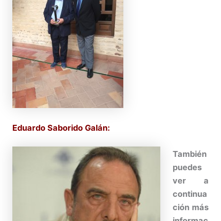
Eduardo Saborido Galán:
También
puedes
ver a
continua
ción más
informac