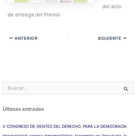
del acto
de entrega del Premio
ANTERIOR
SIGUIENTE
B
u
s
c
Últimas entradas
a
r
p
V CONGRESO DE GENTES DEL DERECHO. PARA LA DEMOCRACIA
o
Internacional: carrera armamentística, terremoto en Venezuela, la