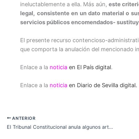
ineluctablemente a ella. Más aún,
este criter
legal,
consistente en un dato material o sus
servicios públicos encomendados- sustituy
El presente recurso contencioso-administrati
que comporta la anulación del mencionado inc
Enlace a la
noticia
en El País digital
.
Enlace a la
noticia
en Diario de Sevilla digital.
ANTERIOR
El Tribunal Constitucional anula algunos artículos del Decreto-ley de Andalucía sobre función social de la vivienda