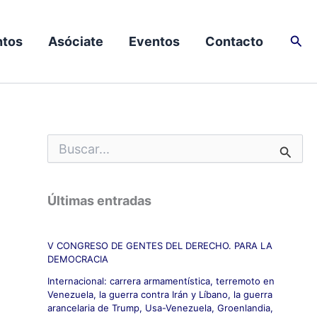
Busc
tos
Asóciate
Eventos
Contacto
B
u
s
c
Últimas entradas
a
r
p
V CONGRESO DE GENTES DEL DERECHO. PARA LA
o
DEMOCRACIA
r
:
Internacional: carrera armamentística, terremoto en
Venezuela, la guerra contra Irán y Líbano, la guerra
arancelaria de Trump, Usa-Venezuela, Groenlandia,