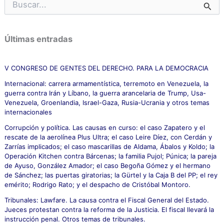
B
u
s
c
Últimas entradas
a
r
p
V CONGRESO DE GENTES DEL DERECHO. PARA LA DEMOCRACIA
o
Internacional: carrera armamentística, terremoto en Venezuela, la
r
guerra contra Irán y Líbano, la guerra arancelaria de Trump, Usa-
:
Venezuela, Groenlandia, Israel-Gaza, Rusia-Ucrania y otros temas
internacionales
Corrupción y política. Las causas en curso: el caso Zapatero y el
rescate de la aerolínea Plus Ultra; el caso Leire Díez, con Cerdán y
Zarrías implicados; el caso mascarillas de Aldama, Ábalos y Koldo; la
Operación Kitchen contra Bárcenas; la familia Pujol; Púnica; la pareja
de Ayuso, González Amador; el caso Begoña Gómez y el hermano
de Sánchez; las puertas giratorias; la Gürtel y la Caja B del PP; el rey
emérito; Rodrigo Rato; y el despacho de Cristóbal Montoro.
Tribunales: Lawfare. La causa contra el Fiscal General del Estado.
Jueces protestan contra la reforma de la Justicia. El fiscal llevará la
instrucción penal. Otros temas de tribunales.