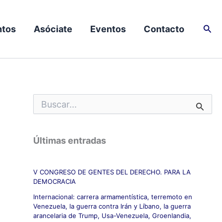
Busc
tos
Asóciate
Eventos
Contacto
B
u
s
c
Últimas entradas
a
r
p
V CONGRESO DE GENTES DEL DERECHO. PARA LA
o
DEMOCRACIA
r
:
Internacional: carrera armamentística, terremoto en
Venezuela, la guerra contra Irán y Líbano, la guerra
arancelaria de Trump, Usa-Venezuela, Groenlandia,