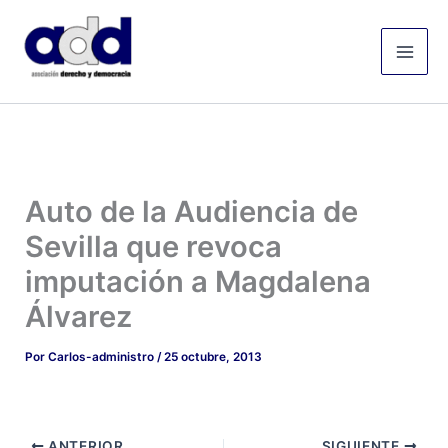
Ir
Mai
al
Men
contenido
Auto de la Audiencia de
Sevilla que revoca
imputación a Magdalena
Álvarez
Por
Carlos-administro
/
25 octubre, 2013
ANTERIOR
SIGUIENTE