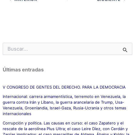
B
u
s
c
Últimas entradas
a
r
p
V CONGRESO DE GENTES DEL DERECHO. PARA LA DEMOCRACIA
o
Internacional: carrera armamentística, terremoto en Venezuela, la
r
guerra contra Irán y Líbano, la guerra arancelaria de Trump, Usa-
:
Venezuela, Groenlandia, Israel-Gaza, Rusia-Ucrania y otros temas
internacionales
Corrupción y política. Las causas en curso: el caso Zapatero y el
rescate de la aerolínea Plus Ultra; el caso Leire Díez, con Cerdán y
Zarrías implicados; el caso mascarillas de Aldama, Ábalos y Koldo; la