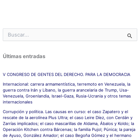
B
u
s
c
Últimas entradas
a
r
p
V CONGRESO DE GENTES DEL DERECHO. PARA LA DEMOCRACIA
o
Internacional: carrera armamentística, terremoto en Venezuela, la
r
guerra contra Irán y Líbano, la guerra arancelaria de Trump, Usa-
:
Venezuela, Groenlandia, Israel-Gaza, Rusia-Ucrania y otros temas
internacionales
Corrupción y política. Las causas en curso: el caso Zapatero y el
rescate de la aerolínea Plus Ultra; el caso Leire Díez, con Cerdán y
Zarrías implicados; el caso mascarillas de Aldama, Ábalos y Koldo; la
Operación Kitchen contra Bárcenas; la familia Pujol; Púnica; la pareja
de Ayuso, González Amador; el caso Begoña Gómez y el hermano