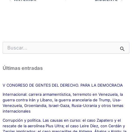
B
u
s
c
Últimas entradas
a
r
p
V CONGRESO DE GENTES DEL DERECHO. PARA LA DEMOCRACIA
o
Internacional: carrera armamentística, terremoto en Venezuela, la
r
guerra contra Irán y Líbano, la guerra arancelaria de Trump, Usa-
:
Venezuela, Groenlandia, Israel-Gaza, Rusia-Ucrania y otros temas
internacionales
Corrupción y política. Las causas en curso: el caso Zapatero y el
rescate de la aerolínea Plus Ultra; el caso Leire Díez, con Cerdán y
Zarrías implicados; el caso mascarillas de Aldama, Ábalos y Koldo; la