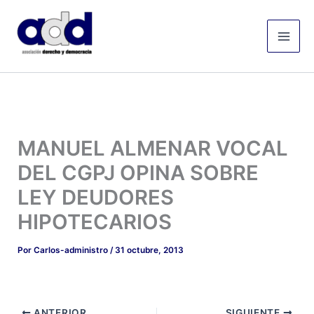
Ir
Mai
al
Men
contenido
MANUEL ALMENAR VOCAL
DEL CGPJ OPINA SOBRE
LEY DEUDORES
HIPOTECARIOS
Por
Carlos-administro
/
31 octubre, 2013
ANTERIOR
SIGUIENTE