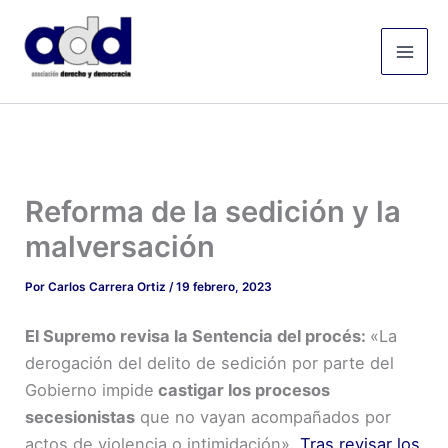
Ir
Mai
al
Men
contenido
Reforma de la sedición y la
malversación
Por
Carlos Carrera Ortiz
/
19 febrero, 2023
El Supremo revisa la Sentencia del procés:
«La
derogación del delito de sedición por parte del
Gobierno impide
castigar los procesos
secesionistas
que no vayan acompañados por
actos de violencia o intimidación».
Tras revisar los