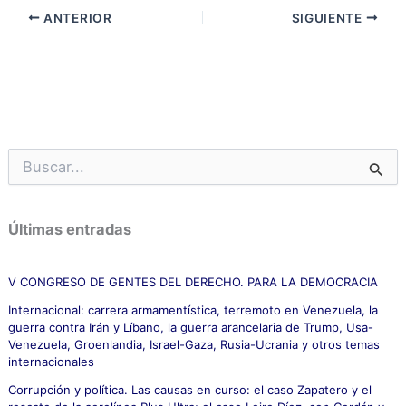
ANTERIOR
SIGUIENTE
B
u
s
c
Últimas entradas
a
r
p
V CONGRESO DE GENTES DEL DERECHO. PARA LA DEMOCRACIA
o
Internacional: carrera armamentística, terremoto en Venezuela, la
r
guerra contra Irán y Líbano, la guerra arancelaria de Trump, Usa-
:
Venezuela, Groenlandia, Israel-Gaza, Rusia-Ucrania y otros temas
internacionales
Corrupción y política. Las causas en curso: el caso Zapatero y el