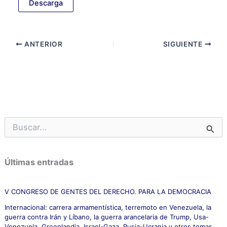
Descarga
ANTERIOR
SIGUIENTE
B
u
s
c
Últimas entradas
a
r
p
V CONGRESO DE GENTES DEL DERECHO. PARA LA DEMOCRACIA
o
Internacional: carrera armamentística, terremoto en Venezuela, la
r
guerra contra Irán y Líbano, la guerra arancelaria de Trump, Usa-
:
Venezuela, Groenlandia, Israel-Gaza, Rusia-Ucrania y otros temas