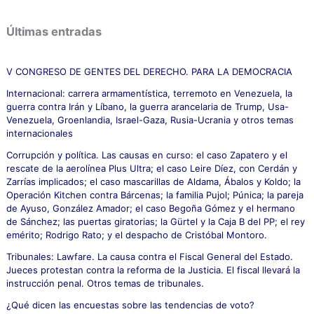
s
c
Últimas entradas
a
r
p
V CONGRESO DE GENTES DEL DERECHO. PARA LA DEMOCRACIA
o
Internacional: carrera armamentística, terremoto en Venezuela, la
r
guerra contra Irán y Líbano, la guerra arancelaria de Trump, Usa-
:
Venezuela, Groenlandia, Israel-Gaza, Rusia-Ucrania y otros temas
internacionales
Corrupción y política. Las causas en curso: el caso Zapatero y el
rescate de la aerolínea Plus Ultra; el caso Leire Díez, con Cerdán y
Zarrías implicados; el caso mascarillas de Aldama, Ábalos y Koldo; la
Operación Kitchen contra Bárcenas; la familia Pujol; Púnica; la pareja
de Ayuso, González Amador; el caso Begoña Gómez y el hermano
de Sánchez; las puertas giratorias; la Gürtel y la Caja B del PP; el rey
emérito; Rodrigo Rato; y el despacho de Cristóbal Montoro.
Tribunales: Lawfare. La causa contra el Fiscal General del Estado.
Jueces protestan contra la reforma de la Justicia. El fiscal llevará la
instrucción penal. Otros temas de tribunales.
¿Qué dicen las encuestas sobre las tendencias de voto?