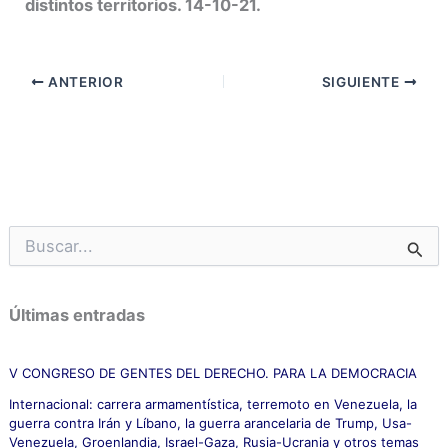
distintos territorios. 14-10-21.
ANTERIOR
SIGUIENTE
B
u
s
c
Últimas entradas
a
r
p
V CONGRESO DE GENTES DEL DERECHO. PARA LA DEMOCRACIA
o
Internacional: carrera armamentística, terremoto en Venezuela, la
r
guerra contra Irán y Líbano, la guerra arancelaria de Trump, Usa-
:
Venezuela, Groenlandia, Israel-Gaza, Rusia-Ucrania y otros temas