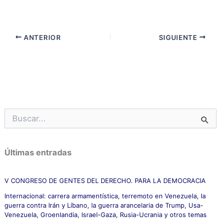
ANTERIOR
SIGUIENTE
B
u
s
c
Últimas entradas
a
r
p
V CONGRESO DE GENTES DEL DERECHO. PARA LA DEMOCRACIA
o
Internacional: carrera armamentística, terremoto en Venezuela, la
r
guerra contra Irán y Líbano, la guerra arancelaria de Trump, Usa-
:
Venezuela, Groenlandia, Israel-Gaza, Rusia-Ucrania y otros temas