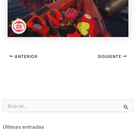
ANTERIOR
SIGUIENTE
B
u
s
c
Últimas entradas
a