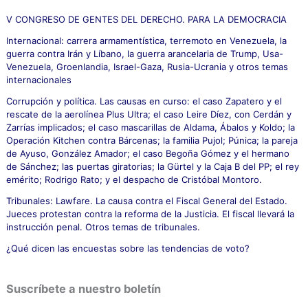
r
p
V CONGRESO DE GENTES DEL DERECHO. PARA LA DEMOCRACIA
o
Internacional: carrera armamentística, terremoto en Venezuela, la
r
guerra contra Irán y Líbano, la guerra arancelaria de Trump, Usa-
:
Venezuela, Groenlandia, Israel-Gaza, Rusia-Ucrania y otros temas
internacionales
Corrupción y política. Las causas en curso: el caso Zapatero y el
rescate de la aerolínea Plus Ultra; el caso Leire Díez, con Cerdán y
Zarrías implicados; el caso mascarillas de Aldama, Ábalos y Koldo; la
Operación Kitchen contra Bárcenas; la familia Pujol; Púnica; la pareja
de Ayuso, González Amador; el caso Begoña Gómez y el hermano
de Sánchez; las puertas giratorias; la Gürtel y la Caja B del PP; el rey
emérito; Rodrigo Rato; y el despacho de Cristóbal Montoro.
Tribunales: Lawfare. La causa contra el Fiscal General del Estado.
Jueces protestan contra la reforma de la Justicia. El fiscal llevará la
instrucción penal. Otros temas de tribunales.
¿Qué dicen las encuestas sobre las tendencias de voto?
Suscríbete a nuestro boletín