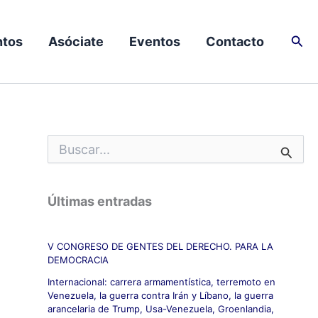
Busc
tos
Asóciate
Eventos
Contacto
B
u
s
c
Últimas entradas
a
r
p
V CONGRESO DE GENTES DEL DERECHO. PARA LA
o
DEMOCRACIA
r
:
Internacional: carrera armamentística, terremoto en
Venezuela, la guerra contra Irán y Líbano, la guerra
arancelaria de Trump, Usa-Venezuela, Groenlandia,