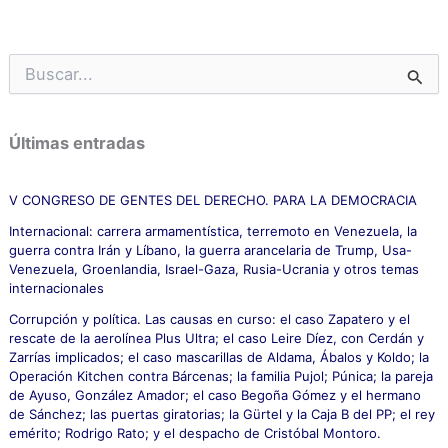
B
u
s
c
Últimas entradas
a
r
p
V CONGRESO DE GENTES DEL DERECHO. PARA LA DEMOCRACIA
o
Internacional: carrera armamentística, terremoto en Venezuela, la
r
guerra contra Irán y Líbano, la guerra arancelaria de Trump, Usa-
:
Venezuela, Groenlandia, Israel-Gaza, Rusia-Ucrania y otros temas
internacionales
Corrupción y política. Las causas en curso: el caso Zapatero y el
rescate de la aerolínea Plus Ultra; el caso Leire Díez, con Cerdán y
Zarrías implicados; el caso mascarillas de Aldama, Ábalos y Koldo; la
Operación Kitchen contra Bárcenas; la familia Pujol; Púnica; la pareja
de Ayuso, González Amador; el caso Begoña Gómez y el hermano
de Sánchez; las puertas giratorias; la Gürtel y la Caja B del PP; el rey
emérito; Rodrigo Rato; y el despacho de Cristóbal Montoro.