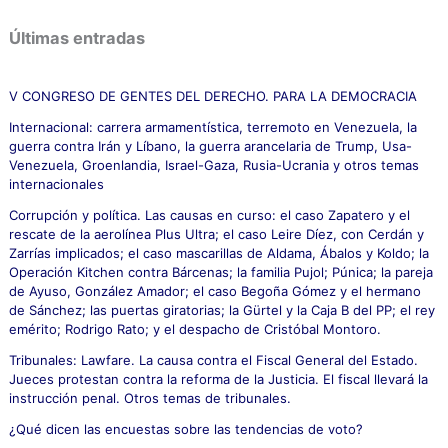
s
c
Últimas entradas
a
r
p
V CONGRESO DE GENTES DEL DERECHO. PARA LA DEMOCRACIA
o
Internacional: carrera armamentística, terremoto en Venezuela, la
r
guerra contra Irán y Líbano, la guerra arancelaria de Trump, Usa-
:
Venezuela, Groenlandia, Israel-Gaza, Rusia-Ucrania y otros temas
internacionales
Corrupción y política. Las causas en curso: el caso Zapatero y el
rescate de la aerolínea Plus Ultra; el caso Leire Díez, con Cerdán y
Zarrías implicados; el caso mascarillas de Aldama, Ábalos y Koldo; la
Operación Kitchen contra Bárcenas; la familia Pujol; Púnica; la pareja
de Ayuso, González Amador; el caso Begoña Gómez y el hermano
de Sánchez; las puertas giratorias; la Gürtel y la Caja B del PP; el rey
emérito; Rodrigo Rato; y el despacho de Cristóbal Montoro.
Tribunales: Lawfare. La causa contra el Fiscal General del Estado.
Jueces protestan contra la reforma de la Justicia. El fiscal llevará la
instrucción penal. Otros temas de tribunales.
¿Qué dicen las encuestas sobre las tendencias de voto?