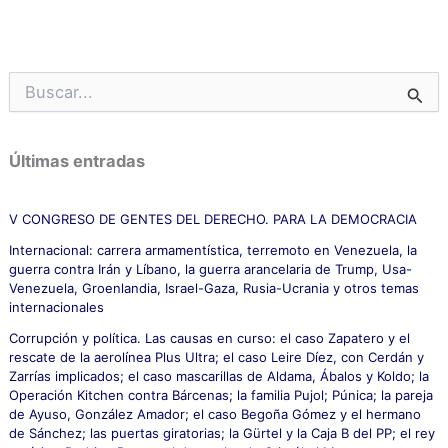
B
u
s
c
Últimas entradas
a
r
p
V CONGRESO DE GENTES DEL DERECHO. PARA LA DEMOCRACIA
o
Internacional: carrera armamentística, terremoto en Venezuela, la
r
guerra contra Irán y Líbano, la guerra arancelaria de Trump, Usa-
:
Venezuela, Groenlandia, Israel-Gaza, Rusia-Ucrania y otros temas
internacionales
Corrupción y política. Las causas en curso: el caso Zapatero y el
rescate de la aerolínea Plus Ultra; el caso Leire Díez, con Cerdán y
Zarrías implicados; el caso mascarillas de Aldama, Ábalos y Koldo; la
Operación Kitchen contra Bárcenas; la familia Pujol; Púnica; la pareja
de Ayuso, González Amador; el caso Begoña Gómez y el hermano
de Sánchez; las puertas giratorias; la Gürtel y la Caja B del PP; el rey