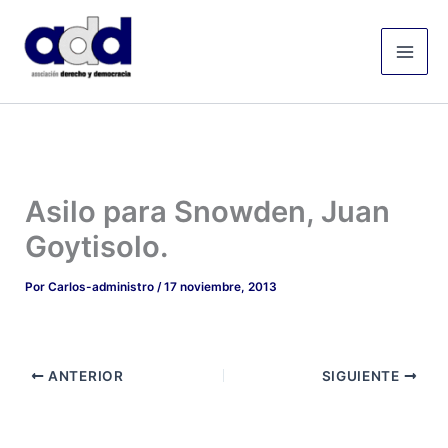
Ir
Mai
al
Men
contenido
Asilo para Snowden, Juan
Goytisolo.
Por
Carlos-administro
/
17 noviembre, 2013
ANTERIOR
SIGUIENTE