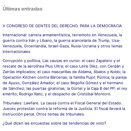
s
c
Últimas entradas
a
r
p
V CONGRESO DE GENTES DEL DERECHO. PARA LA DEMOCRACIA
o
Internacional: carrera armamentística, terremoto en Venezuela, la
r
guerra contra Irán y Líbano, la guerra arancelaria de Trump, Usa-
:
Venezuela, Groenlandia, Israel-Gaza, Rusia-Ucrania y otros temas
internacionales
Corrupción y política. Las causas en curso: el caso Zapatero y el
rescate de la aerolínea Plus Ultra; el caso Leire Díez, con Cerdán y
Zarrías implicados; el caso mascarillas de Aldama, Ábalos y Koldo; la
Operación Kitchen contra Bárcenas; la familia Pujol; Púnica; la pareja
de Ayuso, González Amador; el caso Begoña Gómez y el hermano
de Sánchez; las puertas giratorias; la Gürtel y la Caja B del PP; el rey
emérito; Rodrigo Rato; y el despacho de Cristóbal Montoro.
Tribunales: Lawfare. La causa contra el Fiscal General del Estado.
Jueces protestan contra la reforma de la Justicia. El fiscal llevará la
instrucción penal. Otros temas de tribunales.
¿Qué dicen las encuestas sobre las tendencias de voto?