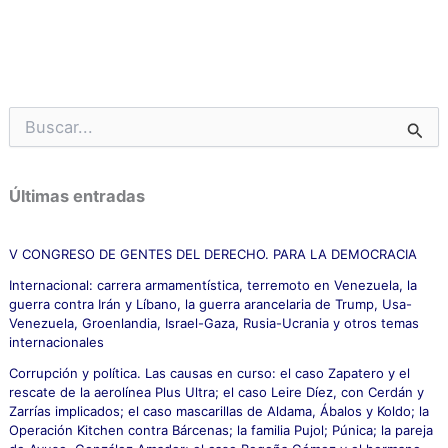
B
u
s
c
Últimas entradas
a
r
p
V CONGRESO DE GENTES DEL DERECHO. PARA LA DEMOCRACIA
o
Internacional: carrera armamentística, terremoto en Venezuela, la
r
guerra contra Irán y Líbano, la guerra arancelaria de Trump, Usa-
:
Venezuela, Groenlandia, Israel-Gaza, Rusia-Ucrania y otros temas
internacionales
Corrupción y política. Las causas en curso: el caso Zapatero y el
rescate de la aerolínea Plus Ultra; el caso Leire Díez, con Cerdán y
Zarrías implicados; el caso mascarillas de Aldama, Ábalos y Koldo; la
Operación Kitchen contra Bárcenas; la familia Pujol; Púnica; la pareja