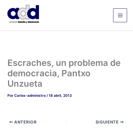
Ir
Mai
al
Men
contenido
Escraches, un problema de
democracia, Pantxo
Unzueta
Por
Carlos-administro
/
18 abril, 2013
ANTERIOR
SIGUIENTE