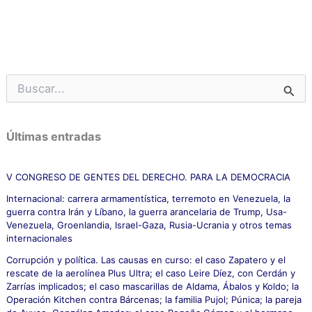
B
u
s
c
Últimas entradas
a
r
p
V CONGRESO DE GENTES DEL DERECHO. PARA LA DEMOCRACIA
o
Internacional: carrera armamentística, terremoto en Venezuela, la
r
guerra contra Irán y Líbano, la guerra arancelaria de Trump, Usa-
:
Venezuela, Groenlandia, Israel-Gaza, Rusia-Ucrania y otros temas
internacionales
Corrupción y política. Las causas en curso: el caso Zapatero y el
rescate de la aerolínea Plus Ultra; el caso Leire Díez, con Cerdán y
Zarrías implicados; el caso mascarillas de Aldama, Ábalos y Koldo; la
Operación Kitchen contra Bárcenas; la familia Pujol; Púnica; la pareja