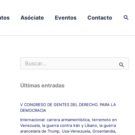
Busc
tos
Asóciate
Eventos
Contacto
B
u
s
c
Últimas entradas
a
r
p
V CONGRESO DE GENTES DEL DERECHO. PARA LA
o
DEMOCRACIA
r
:
Internacional: carrera armamentística, terremoto en
Venezuela, la guerra contra Irán y Líbano, la guerra
arancelaria de Trump, Usa-Venezuela, Groenlandia,