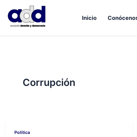
Ir
al
Inicio
Conóceno
contenido
Corrupción
Política