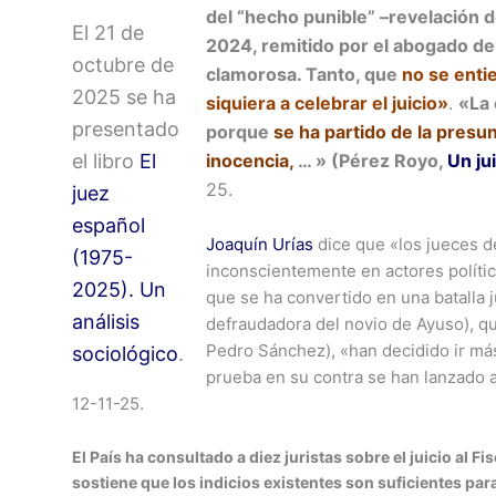
del “hecho punible” –revelación d
El 21 de
2024, remitido por el abogado del
octubre de
clamorosa. Tanto, que
no se enti
2025 se ha
siquiera a celebrar el juicio»
.
«La 
presentado
porque
se ha partido de la presu
el libro
El
inocencia,
… » (Pérez Royo,
Un ju
25.
juez
español
Joaquín Urías
dice que «los jueces d
(1975-
inconscientemente en actores político
2025). Un
que se ha convertido en una batalla 
análisis
defraudadora del novio de Ayuso), qu
Pedro Sánchez), «han decidido ir má
sociológico
.
prueba en su contra se han lanzado a 
12-11-25.
El País ha consultado a diez juristas sobre el juicio al Fi
sostiene que los indicios existentes son suficientes pa