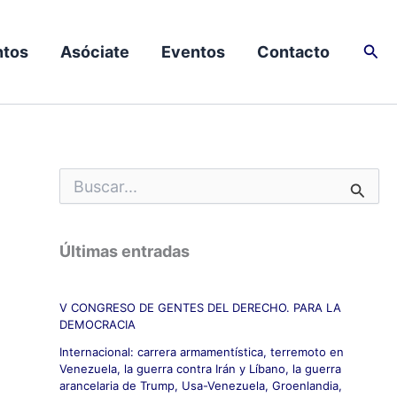
Busc
tos
Asóciate
Eventos
Contacto
B
u
s
c
Últimas entradas
a
r
p
V CONGRESO DE GENTES DEL DERECHO. PARA LA
o
DEMOCRACIA
r
:
Internacional: carrera armamentística, terremoto en
Venezuela, la guerra contra Irán y Líbano, la guerra
arancelaria de Trump, Usa-Venezuela, Groenlandia,