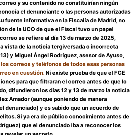
 correo y su contenido no constituirían ningún
conocía el denunciante o las personas autorizadas
su fuente informativa en la Fiscalía de Madrid, no
sión de la UCO de que el Fiscal tuvo un papel
correo se refiere al día 13 de marzo de 2025,
a vista de la noticia tergiversada o incorrecta
ía 13) y Miguel Ángel Rodríguez, asesor de Ayuso,
 los correos y teléfonos de todos esas personas
rreo en cuestión.
Ni existe prueba de que el FGE
ciones para que filtraran el correo antes de que lo
o, difundieron los días 12 y 13 de marzo la noticia
zález Amador (aunque poniendo de manera
en el denunciado) y es sabido que un acuerdo de
litos. Si ya era de público conocimiento antes de
odríguez) que el denunciado iba a reconocer los
ra revelar un secreto.