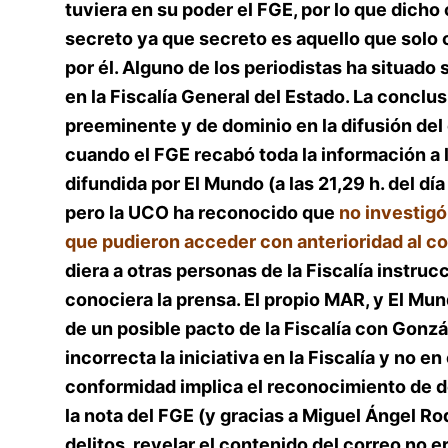
tuviera en su poder el FGE, por lo que dicho
secreto ya que secreto es aquello que solo 
por él. Alguno de los periodistas ha situado 
en la Fiscalía General del Estado. La conclu
preeminente y de dominio en la difusión del 
cuando el FGE recabó toda la información a l
difundida por El Mundo (a las 21,29 h. del d
pero la UCO ha reconocido que
no investigó
que pudieron acceder con anterioridad al co
diera a otras personas de la Fiscalía instruc
conociera la prensa. El propio MAR, y El Mund
de un posible pacto de la Fiscalía con Gon
incorrecta la iniciativa en la Fiscalía y no 
conformidad implica el reconocimiento de de
la nota del FGE (y gracias a Miguel Ángel R
delitos, revelar el contenido del correo no e