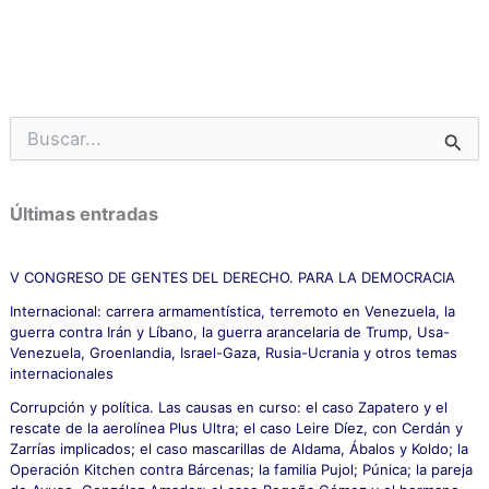
B
u
s
c
Últimas entradas
a
r
p
V CONGRESO DE GENTES DEL DERECHO. PARA LA DEMOCRACIA
o
Internacional: carrera armamentística, terremoto en Venezuela, la
r
guerra contra Irán y Líbano, la guerra arancelaria de Trump, Usa-
:
Venezuela, Groenlandia, Israel-Gaza, Rusia-Ucrania y otros temas
internacionales
Corrupción y política. Las causas en curso: el caso Zapatero y el
rescate de la aerolínea Plus Ultra; el caso Leire Díez, con Cerdán y
Zarrías implicados; el caso mascarillas de Aldama, Ábalos y Koldo; la
Operación Kitchen contra Bárcenas; la familia Pujol; Púnica; la pareja