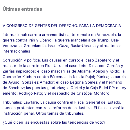
s
c
Últimas entradas
a
r
p
V CONGRESO DE GENTES DEL DERECHO. PARA LA DEMOCRACIA
o
Internacional: carrera armamentística, terremoto en Venezuela, la
r
guerra contra Irán y Líbano, la guerra arancelaria de Trump, Usa-
:
Venezuela, Groenlandia, Israel-Gaza, Rusia-Ucrania y otros temas
internacionales
Corrupción y política. Las causas en curso: el caso Zapatero y el
rescate de la aerolínea Plus Ultra; el caso Leire Díez, con Cerdán y
Zarrías implicados; el caso mascarillas de Aldama, Ábalos y Koldo; la
Operación Kitchen contra Bárcenas; la familia Pujol; Púnica; la pareja
de Ayuso, González Amador; el caso Begoña Gómez y el hermano
de Sánchez; las puertas giratorias; la Gürtel y la Caja B del PP; el rey
emérito; Rodrigo Rato; y el despacho de Cristóbal Montoro.
Tribunales: Lawfare. La causa contra el Fiscal General del Estado.
Jueces protestan contra la reforma de la Justicia. El fiscal llevará la
instrucción penal. Otros temas de tribunales.
¿Qué dicen las encuestas sobre las tendencias de voto?