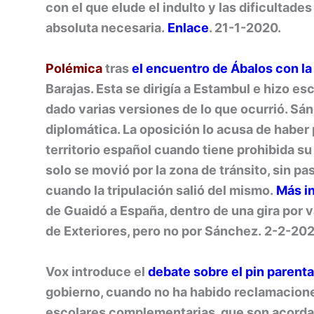
con el que elude el indulto y las dificultade
absoluta necesaria.
Enlace
. 21-1-2020.
Polémica
tras
el encuentro de Ábalos con l
Barajas. Esta se dirigía a Estambul e hizo es
dado varias versiones de lo que ocurrió. Sán
diplomática. La oposición lo acusa de haber 
territorio español cuando tiene prohibida su
solo se movió por la zona de tránsito, sin p
cuando la tripulación salió del mismo.
Más i
de Guaidó a España, dentro de una gira por v
de Exteriores, pero no por Sánchez.
2-2-20
Vox introduce el
debate sobre el pin parenta
gobierno, cuando no ha habido reclamacione
escolares complementarias, que son acordad