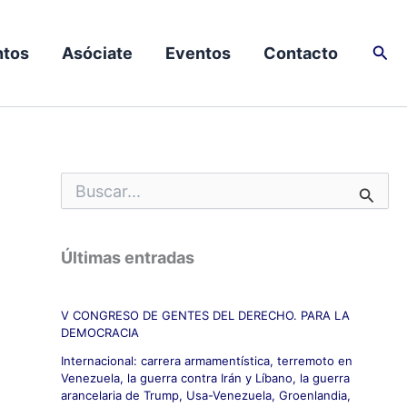
Busc
tos
Asóciate
Eventos
Contacto
B
u
s
c
Últimas entradas
a
r
p
V CONGRESO DE GENTES DEL DERECHO. PARA LA
o
DEMOCRACIA
r
:
Internacional: carrera armamentística, terremoto en
Venezuela, la guerra contra Irán y Líbano, la guerra
arancelaria de Trump, Usa-Venezuela, Groenlandia,