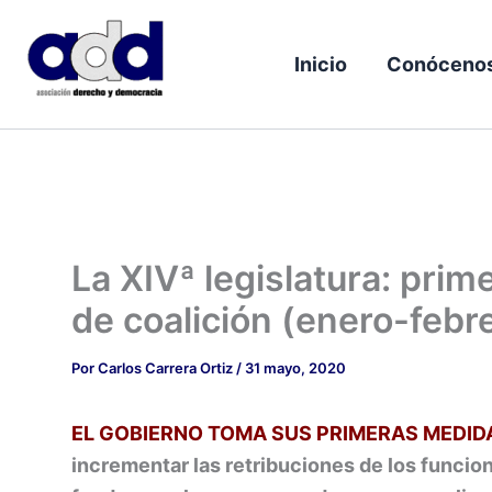
Ir
al
Inicio
Conóceno
contenido
La XIVª legislatura: pri
de coalición (enero-febr
Por
Carlos Carrera Ortiz
/
31 mayo, 2020
EL GOBIERNO TOMA SUS PRIMERAS MEDID
incrementar las retribuciones de los funcion