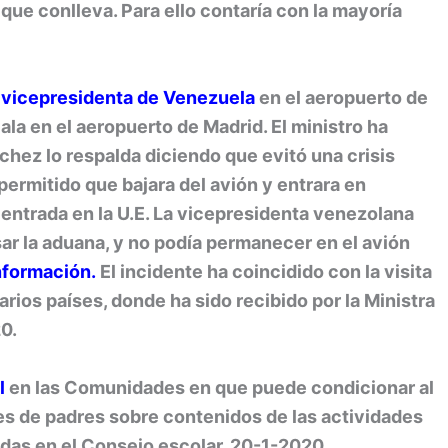
s que conlleva. Para ello contaría con la mayoría
a vicepresidenta de Venezuel
a
en el aeropuerto de
cala en el aeropuerto de Madrid. El ministro ha
chez lo respalda diciendo que evitó una crisis
permitido que bajara del avión y entrara en
 entrada en la U.E. La vicepresidenta venezolana
asar la aduana, y no podía permanecer en el avión
nformación.
El incidente ha coincidido con la visita
arios países, donde ha sido recibido por la Ministra
20.
l
en las Comunidades en que puede condicionar al
s de padres sobre contenidos de las actividades
as en el Consejo escolar. 20-1-2020.