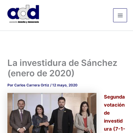
Ir
Mai
al
Men
contenido
La investidura de Sánchez
(enero de 2020)
Por
Carlos Carrera Ortiz
/
12 mayo, 2020
Segunda
votación
de
investid
ura (7-1-