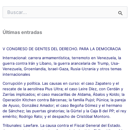
B
u
s
c
Últimas entradas
a
r
p
V CONGRESO DE GENTES DEL DERECHO. PARA LA DEMOCRACIA
o
Internacional: carrera armamentística, terremoto en Venezuela, la
r
guerra contra Irán y Líbano, la guerra arancelaria de Trump, Usa-
:
Venezuela, Groenlandia, Israel-Gaza, Rusia-Ucrania y otros temas
internacionales
Corrupción y política. Las causas en curso: el caso Zapatero y el
rescate de la aerolínea Plus Ultra; el caso Leire Díez, con Cerdán y
Zarrías implicados; el caso mascarillas de Aldama, Ábalos y Koldo; la
Operación Kitchen contra Bárcenas; la familia Pujol; Púnica; la pareja
de Ayuso, González Amador; el caso Begoña Gómez y el hermano
de Sánchez; las puertas giratorias; la Gürtel y la Caja B del PP; el rey
emérito; Rodrigo Rato; y el despacho de Cristóbal Montoro.
Tribunales: Lawfare. La causa contra el Fiscal General del Estado.