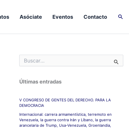
Busc
tos
Asóciate
Eventos
Contacto
B
u
s
c
Últimas entradas
a
r
p
V CONGRESO DE GENTES DEL DERECHO. PARA LA
o
DEMOCRACIA
r
:
Internacional: carrera armamentística, terremoto en
Venezuela, la guerra contra Irán y Líbano, la guerra
arancelaria de Trump, Usa-Venezuela, Groenlandia,