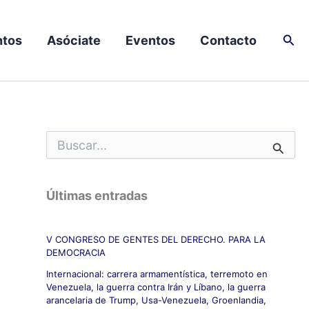
Busc
tos
Asóciate
Eventos
Contacto
B
u
s
c
Últimas entradas
a
r
p
V CONGRESO DE GENTES DEL DERECHO. PARA LA
o
DEMOCRACIA
r
:
Internacional: carrera armamentística, terremoto en
Venezuela, la guerra contra Irán y Líbano, la guerra
arancelaria de Trump, Usa-Venezuela, Groenlandia,