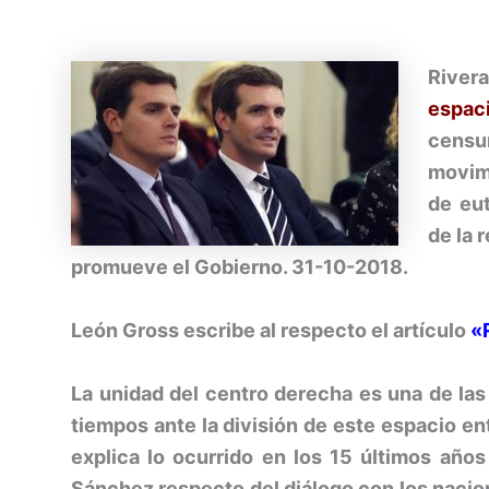
River
espac
censur
movimi
de eu
de la 
promueve el Gobierno. 31-10-2018.
León Gross escribe al respecto el artículo
«
La unidad del centro derecha es una de la
tiempos ante la división de este espacio ent
explica lo ocurrido en los 15 últimos años
Sánchez respecto del diálogo con los naciona