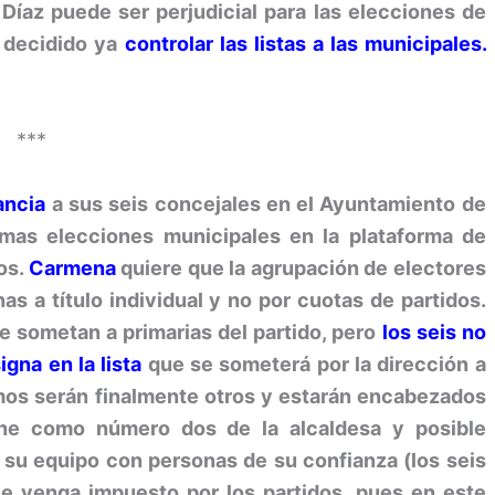
 Díaz puede ser perjudicial para las elecciones de
a decidido ya
controlar las listas a las municipales.
***
ancia
a sus seis concejales en el Ayuntamiento de
imas elecciones municipales en la plataforma de
os.
Carmena
quiere que la agrupación de electores
as a título individual y no por cuotas de partidos.
 sometan a primarias del partido, pero
los seis no
gna en la lista
que se someterá por la dirección a
emos serán finalmente otros y estarán encabezados
ne como número dos de la alcaldesa y posible
 su equipo con personas de su confianza (los seis
le venga impuesto por los partidos, pues en este