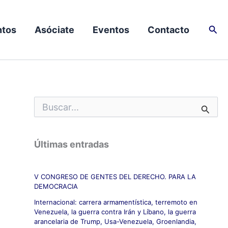
Busc
tos
Asóciate
Eventos
Contacto
B
u
s
c
Últimas entradas
a
r
p
V CONGRESO DE GENTES DEL DERECHO. PARA LA
o
DEMOCRACIA
r
:
Internacional: carrera armamentística, terremoto en
Venezuela, la guerra contra Irán y Líbano, la guerra
arancelaria de Trump, Usa-Venezuela, Groenlandia,