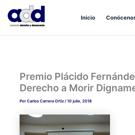
Ir
al
Inicio
Conóceno
contenido
Premio Plácido Fernánde
Derecho a Morir Dignam
Por
Carlos Carrera Ortiz
/
10 julio, 2018