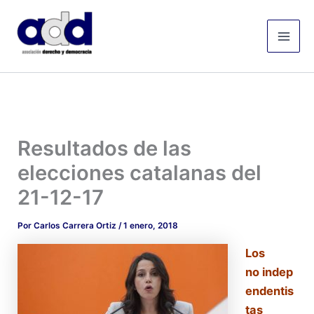
Ir
Mai
al
Men
contenido
Resultados de las
elecciones catalanas del
21-12-17
Por
Carlos Carrera Ortiz
/
1 enero, 2018
L
os
no
indep
endentis
tas