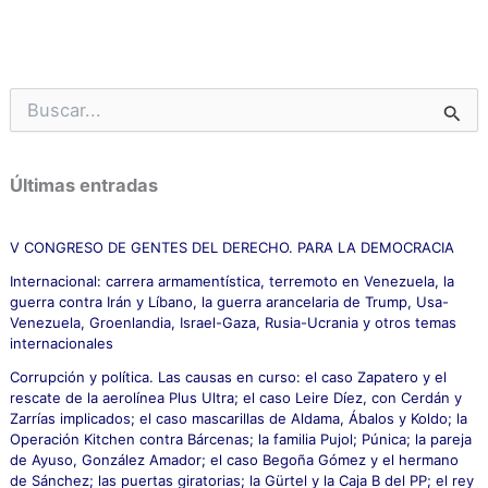
B
u
s
c
Últimas entradas
a
r
p
V CONGRESO DE GENTES DEL DERECHO. PARA LA DEMOCRACIA
o
Internacional: carrera armamentística, terremoto en Venezuela, la
r
guerra contra Irán y Líbano, la guerra arancelaria de Trump, Usa-
:
Venezuela, Groenlandia, Israel-Gaza, Rusia-Ucrania y otros temas
internacionales
Corrupción y política. Las causas en curso: el caso Zapatero y el
rescate de la aerolínea Plus Ultra; el caso Leire Díez, con Cerdán y
Zarrías implicados; el caso mascarillas de Aldama, Ábalos y Koldo; la
Operación Kitchen contra Bárcenas; la familia Pujol; Púnica; la pareja
de Ayuso, González Amador; el caso Begoña Gómez y el hermano
de Sánchez; las puertas giratorias; la Gürtel y la Caja B del PP; el rey