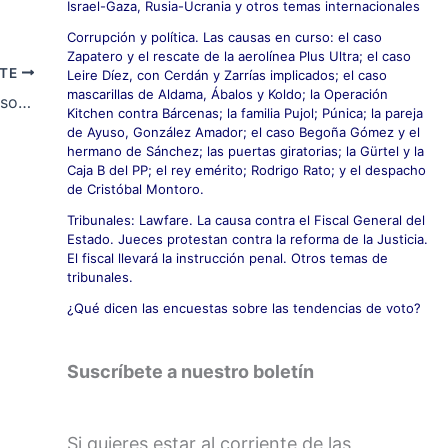
Israel-Gaza, Rusia-Ucrania y otros temas internacionales
Corrupción y política. Las causas en curso: el caso
Zapatero y el rescate de la aerolínea Plus Ultra; el caso
NTE
Leire Díez, con Cerdán y Zarrías implicados; el caso
mascarillas de Aldama, Ábalos y Koldo; la Operación
El 30 de octubre de 2017 Mesa redonda sobre el conflicto nacional populista de Cataluña
Kitchen contra Bárcenas; la familia Pujol; Púnica; la pareja
de Ayuso, González Amador; el caso Begoña Gómez y el
hermano de Sánchez; las puertas giratorias; la Gürtel y la
Caja B del PP; el rey emérito; Rodrigo Rato; y el despacho
de Cristóbal Montoro.
Tribunales: Lawfare. La causa contra el Fiscal General del
Estado. Jueces protestan contra la reforma de la Justicia.
El fiscal llevará la instrucción penal. Otros temas de
tribunales.
¿Qué dicen las encuestas sobre las tendencias de voto?
Suscríbete a nuestro boletín
Si quieres estar al corriente de las