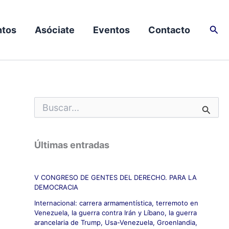
Busc
tos
Asóciate
Eventos
Contacto
B
u
s
c
Últimas entradas
a
r
p
V CONGRESO DE GENTES DEL DERECHO. PARA LA
o
DEMOCRACIA
r
:
Internacional: carrera armamentística, terremoto en
Venezuela, la guerra contra Irán y Líbano, la guerra
arancelaria de Trump, Usa-Venezuela, Groenlandia,