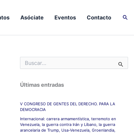
Busc
tos
Asóciate
Eventos
Contacto
B
u
s
c
Últimas entradas
a
r
p
V CONGRESO DE GENTES DEL DERECHO. PARA LA
o
DEMOCRACIA
r
:
Internacional: carrera armamentística, terremoto en
Venezuela, la guerra contra Irán y Líbano, la guerra
arancelaria de Trump, Usa-Venezuela, Groenlandia,