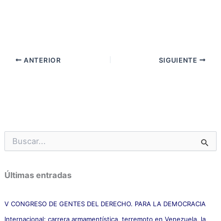
ANTERIOR
SIGUIENTE
B
u
s
c
Últimas entradas
a
r
p
V CONGRESO DE GENTES DEL DERECHO. PARA LA DEMOCRACIA
o
Internacional: carrera armamentística, terremoto en Venezuela, la
r