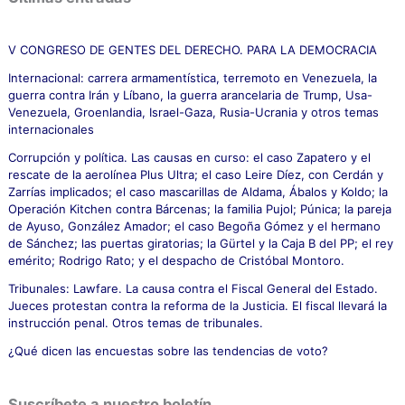
a
r
p
V CONGRESO DE GENTES DEL DERECHO. PARA LA DEMOCRACIA
o
Internacional: carrera armamentística, terremoto en Venezuela, la
r
guerra contra Irán y Líbano, la guerra arancelaria de Trump, Usa-
:
Venezuela, Groenlandia, Israel-Gaza, Rusia-Ucrania y otros temas
internacionales
Corrupción y política. Las causas en curso: el caso Zapatero y el
rescate de la aerolínea Plus Ultra; el caso Leire Díez, con Cerdán y
Zarrías implicados; el caso mascarillas de Aldama, Ábalos y Koldo; la
Operación Kitchen contra Bárcenas; la familia Pujol; Púnica; la pareja
de Ayuso, González Amador; el caso Begoña Gómez y el hermano
de Sánchez; las puertas giratorias; la Gürtel y la Caja B del PP; el rey
emérito; Rodrigo Rato; y el despacho de Cristóbal Montoro.
Tribunales: Lawfare. La causa contra el Fiscal General del Estado.
Jueces protestan contra la reforma de la Justicia. El fiscal llevará la
instrucción penal. Otros temas de tribunales.
¿Qué dicen las encuestas sobre las tendencias de voto?
Suscríbete a nuestro boletín