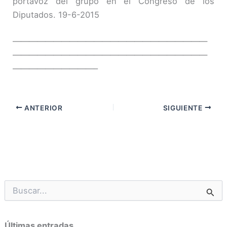
portavoz del grupo en el Congreso de los
Diputados. 19-6-2015
————————————————————————
————————————————————————
——————————–
ANTERIOR
SIGUIENTE
B
u
s
c
Últimas entradas