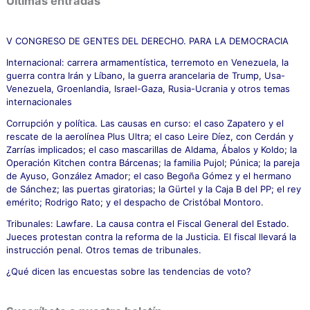
Últimas entradas
a
r
p
V CONGRESO DE GENTES DEL DERECHO. PARA LA DEMOCRACIA
o
Internacional: carrera armamentística, terremoto en Venezuela, la
r
guerra contra Irán y Líbano, la guerra arancelaria de Trump, Usa-
:
Venezuela, Groenlandia, Israel-Gaza, Rusia-Ucrania y otros temas
internacionales
Corrupción y política. Las causas en curso: el caso Zapatero y el
rescate de la aerolínea Plus Ultra; el caso Leire Díez, con Cerdán y
Zarrías implicados; el caso mascarillas de Aldama, Ábalos y Koldo; la
Operación Kitchen contra Bárcenas; la familia Pujol; Púnica; la pareja
de Ayuso, González Amador; el caso Begoña Gómez y el hermano
de Sánchez; las puertas giratorias; la Gürtel y la Caja B del PP; el rey
emérito; Rodrigo Rato; y el despacho de Cristóbal Montoro.
Tribunales: Lawfare. La causa contra el Fiscal General del Estado.
Jueces protestan contra la reforma de la Justicia. El fiscal llevará la
instrucción penal. Otros temas de tribunales.
¿Qué dicen las encuestas sobre las tendencias de voto?