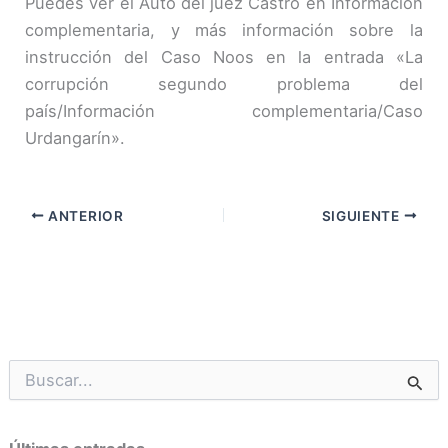
Puedes ver el Auto del juez Castro en Información
complementaria, y más información sobre la
instrucción del Caso Noos en la entrada «La
corrupción segundo problema del
país/Información complementaria/Caso
Urdangarín».
ANTERIOR
SIGUIENTE
B
u
s
c