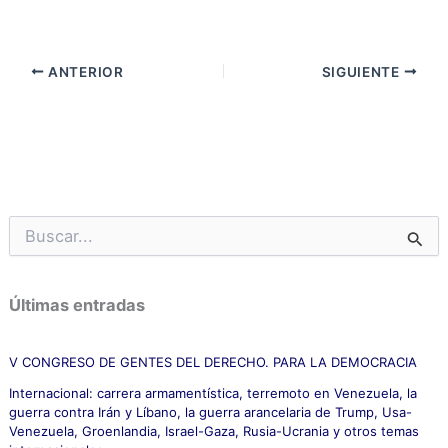
ANTERIOR
SIGUIENTE
B
u
s
c
Últimas entradas
a
r
p
V CONGRESO DE GENTES DEL DERECHO. PARA LA DEMOCRACIA
o
Internacional: carrera armamentística, terremoto en Venezuela, la
r
guerra contra Irán y Líbano, la guerra arancelaria de Trump, Usa-
:
Venezuela, Groenlandia, Israel-Gaza, Rusia-Ucrania y otros temas